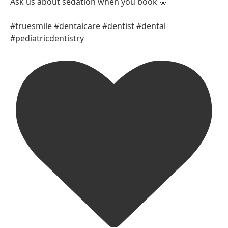
Ask us about sedation when you book 🦷
#truesmile #dentalcare #dentist #dental
#pediatricdentistry