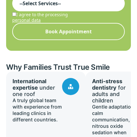
I agree to the processing
personal data
Book Appointment
Why Families Trust True Smile
International
Anti-stress
expertise
under
dentistry
for
one roof
adults and
A truly global team
children
with experience from
Gentle adaptation,
leading clinics in
calm
different countries.
communication, a
nitrous oxide
sedation when