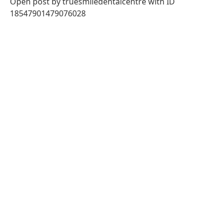
Open post by truesmiledentalcentre with ID
18547901479076028