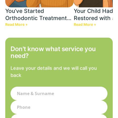
You’ve Started
Your Child Had 
Orthodontic Treatment
Restored with a F
with Clear Aligners in Abu
What You Shoul
Read More +
Read More +
Dhabi
Don't know what service you
need?
Leave your details and we will call you
back